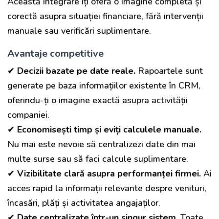
Această integrare îți oferă o imagine completă și
corectă asupra situației financiare, fără intervenții
manuale sau verificări suplimentare.
Avantaje competitive
✔
Decizii bazate pe date reale.
Rapoartele sunt
generate pe baza informațiilor existente în CRM,
oferindu-ți o imagine exactă asupra activității
companiei.
✔
Economisești timp și eviți calculele manuale.
Nu mai este nevoie să centralizezi date din mai
multe surse sau să faci calcule suplimentare.
✔
Vizibilitate clară asupra performanței firmei.
Ai
acces rapid la informații relevante despre venituri,
încasări, plăți și activitatea angajaților.
✔
Date centralizate într-un singur sistem.
Toate