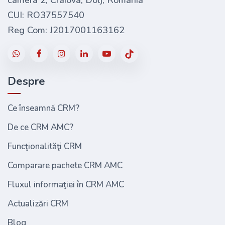
camera 2, Craiova, Dolj, România
CUI: RO37557540
Reg Com: J2017001163162
Despre
Ce înseamnă CRM?
De ce CRM AMC?
Funcţionalităţi CRM
Comparare pachete CRM AMC
Fluxul informaţiei în CRM AMC
Actualizări CRM
Blog