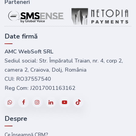
Parteneri
Date firmă
AMC WebSoft SRL
Sediul social: Str. Împăratul Traian, nr. 4, corp 2,
camera 2, Craiova, Dolj, România
CUI: RO37557540
Reg Com: J2017001163162
Despre
Ce înseamnă CRM?